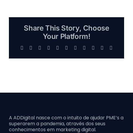
Share This Story, Choose
Your Platform!
Facebook
X
Reddit
LinkedIn
WhatsApp
Telegram
Tumblr
Pinterest
Vk
Xing
Email
A ADDigital nasce com o intuito de ajudar PME’s a
superarem a pandemia, através dos seus
conhecimentos em marketing digital.